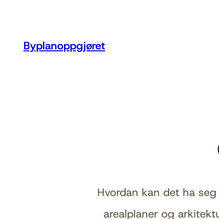
Skip
to
Byplanoppgjøret
content
Hvordan kan det ha seg
arealplaner og arkitek