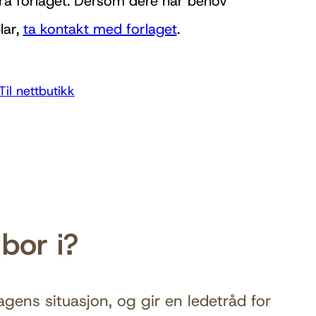
 fra forlaget. Dersom dere har behov
lar,
ta kontakt med forlaget
.
Til nettbutikk
bor i?
gens situasjon, og gir en ledetråd for