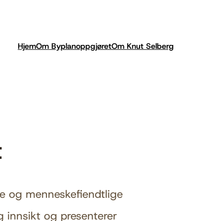
Hjem
Om Byplanoppgjøret
Om Knut Selberg
t
e og menneskefiendtlige
 innsikt og presenterer